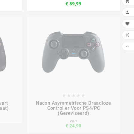

€ 89,99












wart
Nacon Asymmetrische Draadloze
aat)
Controller Voor PS4/PC
(Gereviseerd)
van
€ 24,90