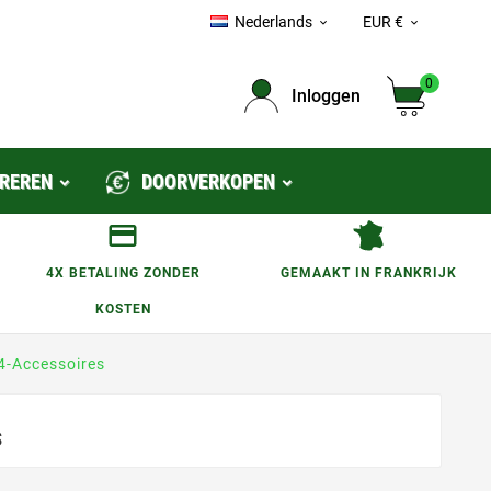
Nederlands
EUR €


0
Inloggen
REREN
DOORVERKOPEN
4X BETALING ZONDER
GEMAAKT IN FRANKRIJK
KOSTEN
4-Accessoires
S