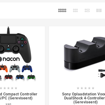

















d Compact Controller
Sony Oplaadstation Voo
/PC (gereviseerd)
DualShock 4-Controlle
(gereviseerd)
van