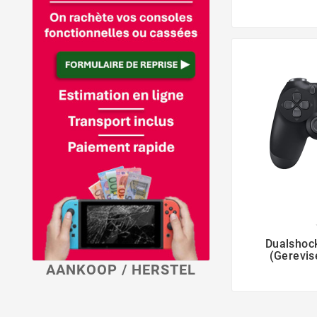

Dualshock
(Gerevis
AANKOOP / HERSTEL