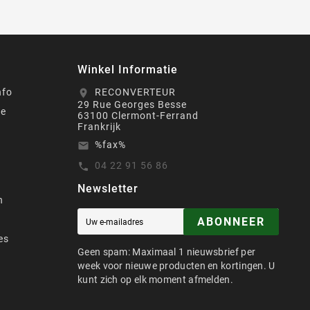
Winkel Informatie
nfo
RECONVERTEUR
location_on
29 Rue Georges Besse
de
63100 Clermont-Ferrand
Frankrijk
%fax%
email
04 22 91 56 86
call
Newsletter
n
ABONNEER
es
Geen spam: Maximaal 1 nieuwsbrief per
week voor nieuwe producten en kortingen. U
kunt zich op elk moment afmelden.