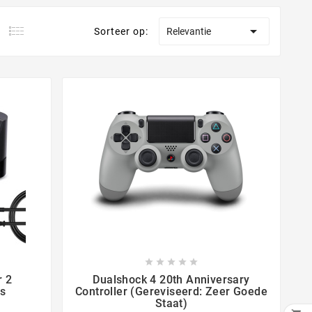

Sorteer op:
Relevantie









r 2
Dualshock 4 20th Anniversary
rs
Controller (Gereviseerd: Zeer Goede
Staat)