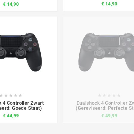
€ 14,90
€ 14,90

















 4 Controller Zwart
Dualshock 4 Controller Z
eerd: Goede Staat)
(Gereviseerd: Perfecte St
€ 44,99
€ 49,99