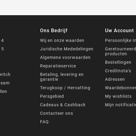
Ons Bedrijf
Uw Account
 4
Wij en onze waarden
Persoonlijke I
 5
Juridische Mededelingen
Geretourneer
producten
Algemene voorwaarden
Bestellingen
s
Reparatieservice
Creditnota's
witch
Betaling, levering en
garantie
Adressen
team
Terugkoop / Hervatting
Waardebonne
llen
Persgebied
My wishlists
Cadeaus & Cashback
Mijn notificati
Contacteer ons
FAQ