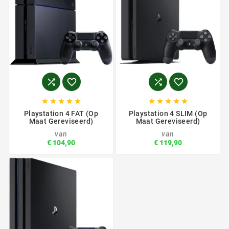














Playstation 4 FAT (op
Playstation 4 SLIM (op
Maat Gereviseerd)
Maat Gereviseerd)
van
van
€ 104,90
€ 119,90