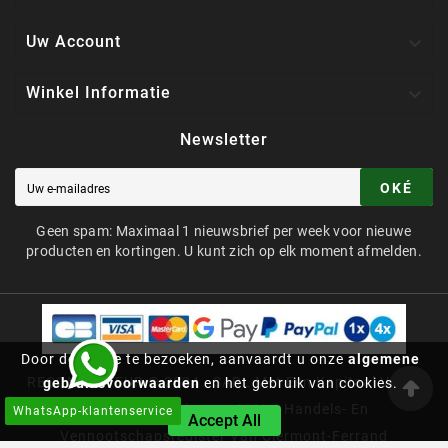

Uw Account

Winkel Informatie
Newsletter
OKÉ
Geen spam: Maximaal 1 nieuwsbrief per week voor nieuwe
producten en kortingen. U kunt zich op elk moment afmelden.
Door deze site te bezoeken, aanvaardt u onze
algemene
RECONVERTEUR © 2024 - SARL Met Een Kapitaal Van €
gebruiksvoorwaarden
en het gebruik van cookies.
64.000, Ingeschreven In Het Handels- En
WhatsApp-klantenservice
Accept All
Vennootschapsregister Van Clermont-Ferrand