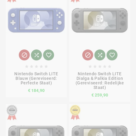
















Nintendo Switch LITE
Nintendo Switch LITE
Blauw (Gereviseerd:
Dialga & Palkia Edition
Perfecte Staat)
(gereviseerd: Redelijke
Staat)
€ 184,90
€ 259,90