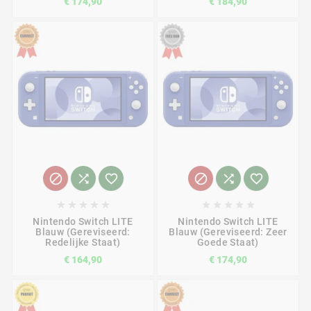
€ 174,90
€ 184,90
















Nintendo Switch LITE
Nintendo Switch LITE
Blauw (Gereviseerd:
Blauw (Gereviseerd: Zeer
Redelijke Staat)
Goede Staat)
€ 164,90
€ 174,90