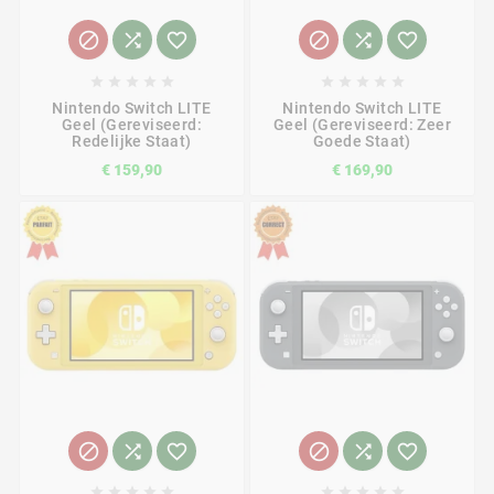
















Nintendo Switch LITE
Nintendo Switch LITE
Geel (Gereviseerd:
Geel (Gereviseerd: Zeer
Redelijke Staat)
Goede Staat)
€ 159,90
€ 169,90















