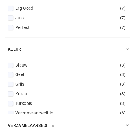
Erg Goed
(7)
Juist
(7)
Perfect
(7)

KLEUR
Blauw
(3)
Geel
(3)
Grijs
(3)
Koraal
(3)
Turkoois
(3)
Verzamelaarseditie
(6)

VERZAMELAARSEDITIE