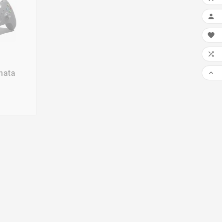



nata
