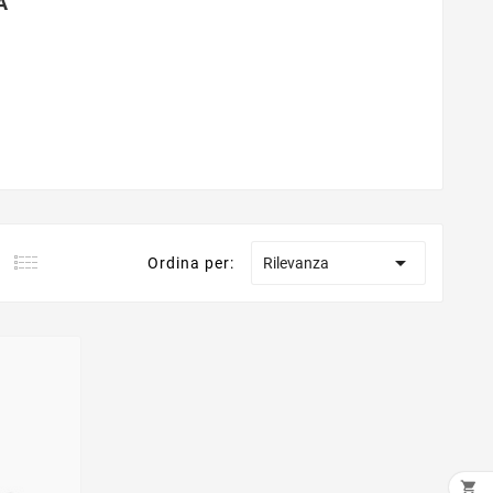
A

Ordina per:
Rilevanza
