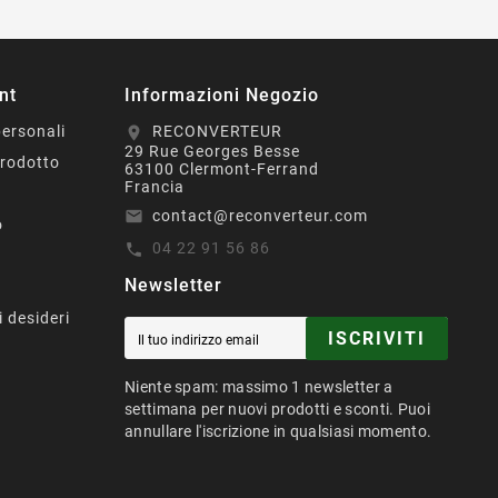
nt
Informazioni Negozio
personali
RECONVERTEUR
location_on
29 Rue Georges Besse
prodotto
63100 Clermont-Ferrand
Francia
contact@reconverteur.com
email
o
04 22 91 56 86
call
Newsletter
i desideri
ISCRIVITI
Niente spam: massimo 1 newsletter a
settimana per nuovi prodotti e sconti. Puoi
annullare l'iscrizione in qualsiasi momento.