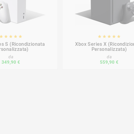
















es S (ricondizionata
Xbox Series X (ricondizio
rsonalizzata)
Personalizzata)
da
da
349,90 €
559,90 €