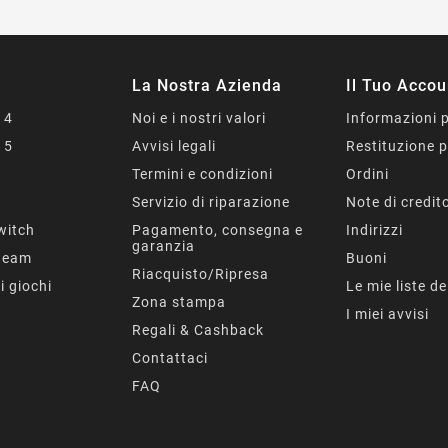
La Nostra Azienda
Il Tuo Accou
 4
Noi e i nostri valori
Informazioni 
 5
Avvisi legali
Restituzione 
Termini e condizioni
Ordini
s
Servizio di riparazione
Note di credit
witch
Pagamento, consegna e
Indirizzi
garanzia
team
Buoni
Riacquisto/Ripresa
ri giochi
Le mie liste de
Zona stampa
I miei avvisi
Regali & Cashback
Contattaci
FAQ